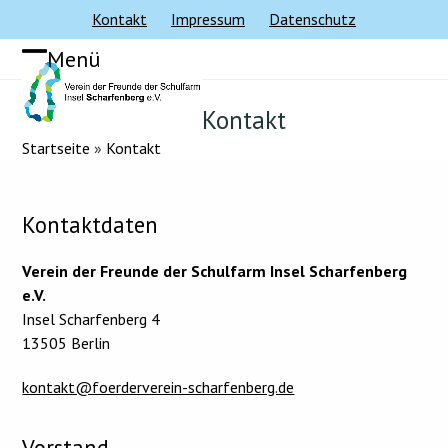
Skip
Kontakt
Impressum
Datenschutz
to
Menü
content
Mobiles
Mobiles
Menü
Menü
Kontakt
öffnen
schließen
Startseite
»
Kontakt
Kontaktdaten
Verein der Freunde der Schulfarm Insel Scharfenberg
e.V.
Insel Scharfenberg 4
13505 Berlin
kontakt@foerderverein-scharfenberg.de
Vorstand