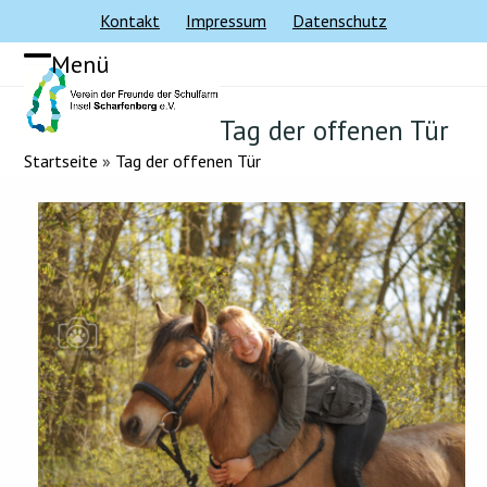
Skip
Kontakt
Impressum
Datenschutz
to
Menü
content
Mobiles
Mobiles
Menü
Menü
Tag der offenen Tür
öffnen
schließen
Startseite
»
Tag der offenen Tür